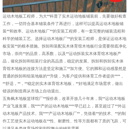
运动木地板工程师，为大**科普了实木运动地板铺装前，先要做好检查
工作，一切符合基本铺装条件了再进行，这样可以提高运动木地板铺
装**和效率。运动木地板厂**的安装工程师，有一套完整的铺装流程和
科学的铺装工艺。选择运动木地板厂**的安装工程师，是保证运动木地
板安装**的根本措施。拆卸和装配实木体育馆木地板行业需要彻底净化
市场，崇尚**的品质，高系数，以及**运动拆装实木体育馆木地板产
品，催化拆卸和组装行业的高品质，稳定的发展。拆卸和拆卸实木体
育馆木地板的连接方法是坚定和施工**加方便。它的脚和运动感显然是
普通的拆卸和组装地板的**升级，为客户提供和体育工作者提供****，
**舒适，**，**稳定的实木体育馆木地板，**好地满足市场需求，做出
错误的制造商从市场上自动退出。
五角枫木地板篮球馆厂**报价表，改革开放几十年来，我**运动木地板
产业飞速发展，我****产的运动木地板****早已赶上，甚至超过了**外运
动木地板产品技术。我****产运动木地板厂**，凭借着**的技术、**的制
作工艺使实木运动地板在**性、耐磨性、性等方面都有了质的飞跃，可
以满足各类体育场馆和剧院舞台的铺装需要。