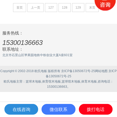
首页
上一页
127
128
129
末页
服务热线：
15300136663
联系地址：
北京市石景山区苹果园地铁中铁创业大厦A座601室
Copyright © 2002-2018 欧氏地板 版权所有
京ICP备13050672号-25
网站地图
京ICP
备13050672号-25
欧氏地板
主营：
篮球木地板
,
体育馆木地板
,
篮球馆木地板
,
体育木地板
,咨询电话：
15300136663。
在线咨询
微信联系
拨打电话