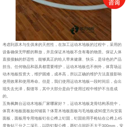
考虑到原木与生俱来的天然性，在加工运动木地板的过程中，采用的
设备确保无甲醛的释放，并且保证木地板不含有毒的物质。保证人体
直接接触的舒适性，能够真正的给人带来健康、快乐，是绿色的产品
担当。任何物品和器具都需要维护，运动木地板也不例外，体育场运
动木地板投资大，维护困难，成本高，所以正确的维护方法直接影响
使用效果和使用寿命。但是，我们使用运动木地板一段时间后，会出
现失去光泽，裂缝等，其中大部分是由于使用过程中维护不当造成
的。
五角枫舞台运动木地板厂家哪家好？，运动木地板龙骨结构系统中，
体育木地板面板如何铺装？体育木地板面板与毛地板成90度方向安装
面板，面板用专用地板钉在公榫上钉固，钉固前用手枪钻在公榫上45
度角钻三分之二深孔，以防钉裂公榫，两钉点间距不大于300mm，安