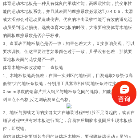
体育运动木地板是一种具有优良的承载性能，高吸震性能，抗变形性
能的运动木地板系统，并且其表面的摩擦系数必须达到0.4-0.6，太滑
或太涩都会对运动员造成伤害。优良的冲击吸收性能可有效的避免运
动员受到运动损伤。选购体育木地板的时候，大家要检测体育木地板
的面板摩擦系数是否合乎标准。
3、查看表面地板颜色是否一致：如果色差太大，直接影响美观，可以
要求调换。但这里要注意如果颜色过于一致，几乎没有色差，那就要
看地板表面的花纹是否一样。
体育木地板验收攻略二：查接缝
1、木地板接缝高低差：在同一实测区的地板面，目测选取2条疑似高
低差*大的地板条接缝，分别用工具紧靠相邻两地板条跨过接缝，以
0.5mm厚度的钢塞片插入钢尺与地板条之间的缝隙。如能插入，则该
测量点不合格;反之则该测量点合格。
2、地板与脚线之间的接缝太大在铺装过程中打胶不足引起的，或者在
铺设过程中没有对木板进行固定，容易在后期胶水凝固后出现木板移
位，即裂缝。
室内篮球场馆要铺装专用的篮球场木地板。要保障篮球运动人员的人