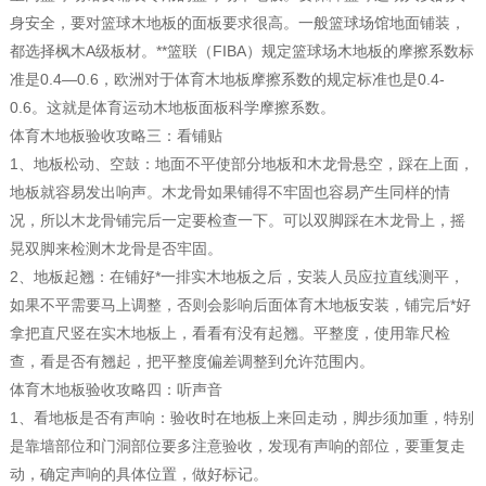
身安全，要对篮球木地板的面板要求很高。一般篮球场馆地面铺装，
都选择枫木A级板材。**篮联（FIBA）规定篮球场木地板的摩擦系数标
准是0.4—0.6，欧洲对于体育木地板摩擦系数的规定标准也是0.4-
0.6。这就是体育运动木地板面板科学摩擦系数。
体育木地板验收攻略三：看铺贴
1、地板松动、空鼓：地面不平使部分地板和木龙骨悬空，踩在上面，
地板就容易发出响声。木龙骨如果铺得不牢固也容易产生同样的情
况，所以木龙骨铺完后一定要检查一下。可以双脚踩在木龙骨上，摇
晃双脚来检测木龙骨是否牢固。
2、地板起翘：在铺好*一排实木地板之后，安装人员应拉直线测平，
如果不平需要马上调整，否则会影响后面体育木地板安装，铺完后*好
拿把直尺竖在实木地板上，看看有没有起翘。平整度，使用靠尺检
查，看是否有翘起，把平整度偏差调整到允许范围内。
体育木地板验收攻略四：听声音
1、看地板是否有声响：验收时在地板上来回走动，脚步须加重，特别
是靠墙部位和门洞部位要多注意验收，发现有声响的部位，要重复走
动，确定声响的具体位置，做好标记。