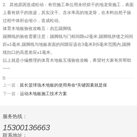
2、其他原因造成松动：有些施工单位用未经烘干的地龙骨施工，表面
上看有烘干的痕迹，其实没干。含水率高的地龙骨，在木料自然干燥
过程中体积会缩小，造成松动。
体育木地板验收攻略五：勿忘踢脚线
踢脚线的验收需要注意：踢脚线与门框间隙≤2毫米;踢脚线拼缝之间间
距≤1毫米;踢脚线与地板表面的间隙应该在3毫米到5毫米范围内;踢脚
线扣口的高度差应≤1毫米。
以上就是小编整理的体育木地板五项验收攻略，希望对大家有所帮助
~~~
上一篇：
延长篮球场木地板的使用寿命*关键因素就是保
下一篇：
运动木地板施工技术方案
服务热线：
15300136663
联系地址：